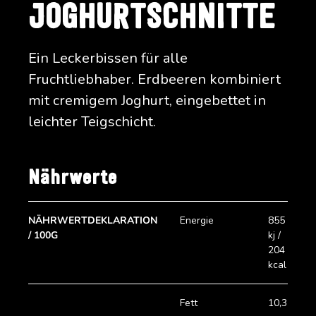
JOGHURTSCHNITTE
Ein Leckerbissen für alle
Fruchtliebhaber. Erdbeeren kombiniert
mit cremigem Joghurt, eingebettet in
leichter Teigschicht.
Nährwerte
NÄHRWERTDEKLARATION
Energie
855
Z
/ 100G
kj /
204
kcal
Fett
10,3
P