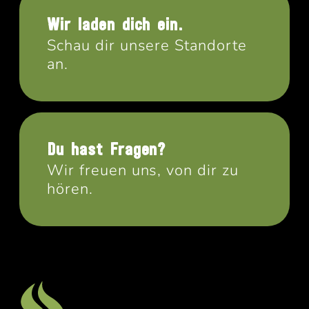
Wir laden dich ein.
Schau dir unsere Standorte
an.
Du hast Fragen?
Wir freuen uns, von dir zu
hören.