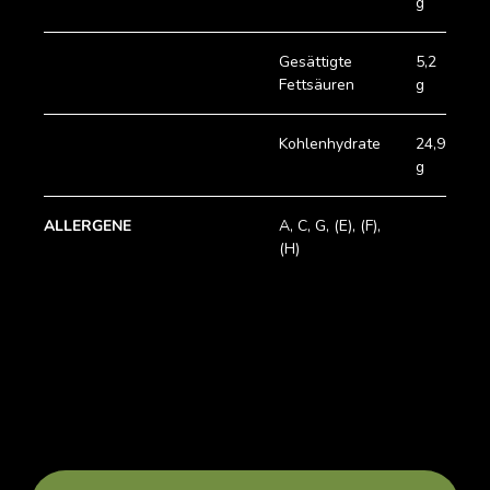
g
Gesättigte
5,2
S
Fettsäuren
g
Kohlenhydrate
24,9
B
g
ALLERGENE
A, C, G, (E), (F),
(H)