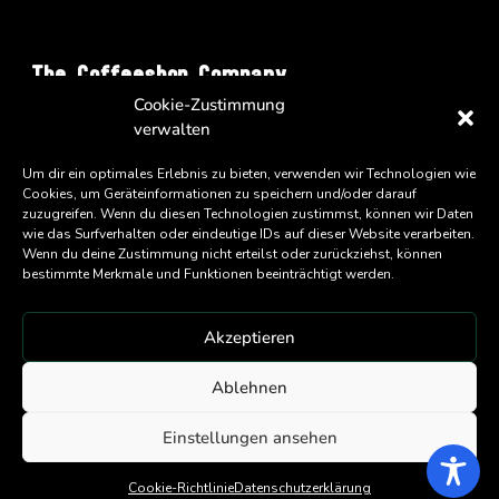
The Coffeeshop Company
Cookie-Zustimmung
Vienna Business Park - Turm A/34
verwalten
Wienerbergstrasse 11
A-1100 Wien
Um dir ein optimales Erlebnis zu bieten, verwenden wir Technologien wie
Cookies, um Geräteinformationen zu speichern und/oder darauf
zuzugreifen. Wenn du diesen Technologien zustimmst, können wir Daten
wie das Surfverhalten oder eindeutige IDs auf dieser Website verarbeiten.
Wenn du deine Zustimmung nicht erteilst oder zurückziehst, können
bestimmte Merkmale und Funktionen beeinträchtigt werden.
Akzeptieren
An
Eatery Group
Company
Ablehnen
Copyright ©
2026 Coffeeshop Company GmbH
Einstellungen ansehen
Cookie-Richtlinie
Datenschutzerklärung