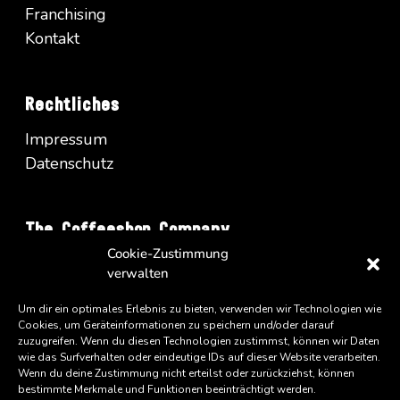
Franchising
Kontakt
Rechtliches
Impressum
Datenschutz
The Coffeeshop Company
Cookie-Zustimmung
Vienna Business Park - Turm A/34
verwalten
Wienerbergstrasse 11
A-1100 Wien
Um dir ein optimales Erlebnis zu bieten, verwenden wir Technologien wie
Cookies, um Geräteinformationen zu speichern und/oder darauf
zuzugreifen. Wenn du diesen Technologien zustimmst, können wir Daten
wie das Surfverhalten oder eindeutige IDs auf dieser Website verarbeiten.
Wenn du deine Zustimmung nicht erteilst oder zurückziehst, können
bestimmte Merkmale und Funktionen beeinträchtigt werden.