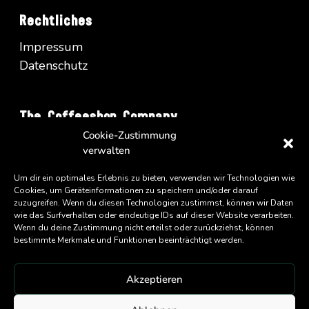
Rechtliches
Impressum
Datenschutz
The Coffeeshop Company
Cookie-Zustimmung
Vienna Business Park - Turm A/34
verwalten
Wienerbergstrasse 11
Um dir ein optimales Erlebnis zu bieten, verwenden wir Technologien wie
A-1100 Wien
Cookies, um Geräteinformationen zu speichern und/oder darauf
zuzugreifen. Wenn du diesen Technologien zustimmst, können wir Daten
wie das Surfverhalten oder eindeutige IDs auf dieser Website verarbeiten.
Wenn du deine Zustimmung nicht erteilst oder zurückziehst, können
bestimmte Merkmale und Funktionen beeinträchtigt werden.
Akzeptieren
An
Eatery Group
Company