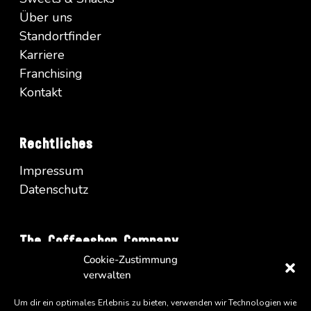
Über uns
Standortfinder
Karriere
Franchising
Kontakt
Rechtliches
Impressum
Datenschutz
The Coffeeshop Company
Cookie-Zustimmung
Vienna Business Park - Turm A/34
verwalten
Wienerbergstrasse 11
A-1100 Wien
Um dir ein optimales Erlebnis zu bieten, verwenden wir Technologien wie