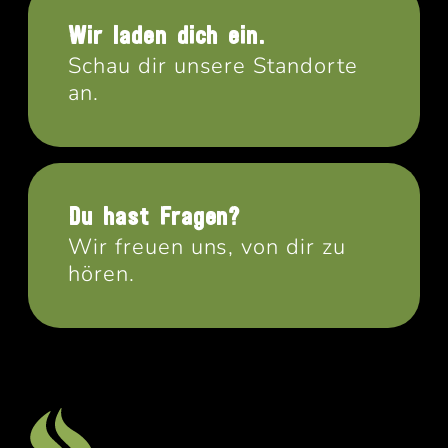
Wir laden dich ein.
Schau dir unsere Standorte
an.
Du hast Fragen?
Wir freuen uns, von dir zu
hören.