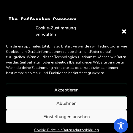
The Coffeeshop Company
Cookie-Zustimmung
Vienna Business Park - Turm A/34
verwalten
Wienerbergstrasse 11
A-1100 Wien
Um dir ein optimales Erlebnis zu bieten, verwenden wir Technologien wie
Cookies, um Geräteinformationen zu speichern und/oder darauf
zuzugreifen. Wenn du diesen Technologien zustimmst, können wir Daten
wie das Surfverhalten oder eindeutige IDs auf dieser Website verarbeiten.
Wenn du deine Zustimmung nicht erteilst oder zurückziehst, können
bestimmte Merkmale und Funktionen beeinträchtigt werden.
Akzeptieren
An
Eatery Group
Company
Ablehnen
Copyright ©
2026 Coffeeshop Company GmbH
Einstellungen ansehen
Cookie-Richtlinie
Datenschutzerklärung