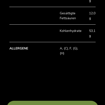
g
Gesättigte
12,0
Fettsäuren
g
Kohlenhydrate
53,1
g
ALLERGENE
A, (C), F, (G),
(H)