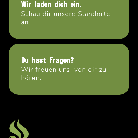
Wir laden dich ein.
Schau dir unsere Standorte
an.
Du hast Fragen?
Wir freuen uns, von dir zu
hören.