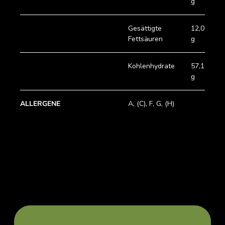
g
Gesättigte
12,0
Fettsäuren
g
Kohlenhydrate
57,1
g
ALLERGENE
A, (C), F, G, (H)