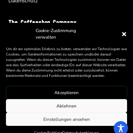
Datenschutz
The Coffeeshop Company
Cookie-Zustimmung
Vienna Business Park - Turm A/34
verwalten
Wienerbergstrasse 11
A-1100 Wien
Um dir ein optimales Erlebnis zu bieten, verwenden wir Technologien wie
Cookies, um Geräteinformationen zu speichern und/oder darauf
zuzugreifen. Wenn du diesen Technologien zustimmst, können wir Daten
wie das Surfverhalten oder eindeutige IDs auf dieser Website verarbeiten.
Wenn du deine Zustimmung nicht erteilst oder zurückziehst, können
bestimmte Merkmale und Funktionen beeinträchtigt werden.
Akzeptieren
An
Eatery Group
Company
Ablehnen
Copyright ©
2026 Coffeeshop Company GmbH
Einstellungen ansehen
Cookie-Richtlinie
Datenschutzerklärung