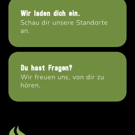
Wir laden dich ein.
Schau dir unsere Standorte
an.
Du hast Fragen?
Wir freuen uns, von dir zu
hören.