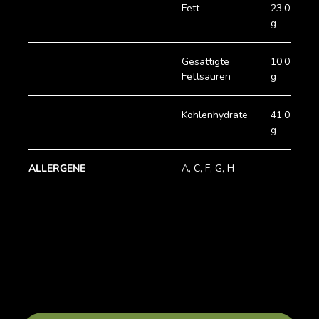
Fett
23,0
g
Gesättigte
10,0
Fettsäuren
g
Kohlenhydrate
41,0
g
ALLERGENE
A, C, F, G, H