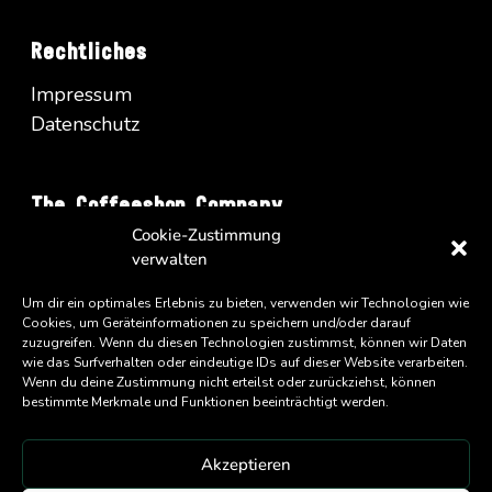
Rechtliches
Impressum
Datenschutz
The Coffeeshop Company
Cookie-Zustimmung
Vienna Business Park - Turm A/34
verwalten
Wienerbergstrasse 11
A-1100 Wien
Um dir ein optimales Erlebnis zu bieten, verwenden wir Technologien wie
Cookies, um Geräteinformationen zu speichern und/oder darauf
zuzugreifen. Wenn du diesen Technologien zustimmst, können wir Daten
wie das Surfverhalten oder eindeutige IDs auf dieser Website verarbeiten.
Wenn du deine Zustimmung nicht erteilst oder zurückziehst, können
bestimmte Merkmale und Funktionen beeinträchtigt werden.
Akzeptieren