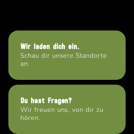
Wir laden dich ein.
Schau dir unsere Standorte
an.
Du hast Fragen?
Wir freuen uns, von dir zu
hören.