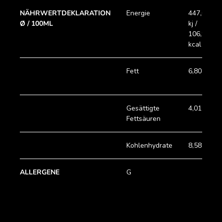
NÄHRWERTDEKLARATION
Energie
447,68
Ø / 100ML
kj /
106,92
kcal
Fett
6,80 g
Gesättigte
4,01 g
Fettsäuren
Kohlenhydrate
8,58 g
ALLERGENE
G