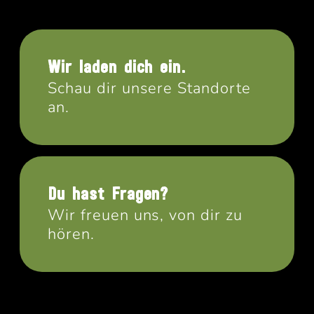
Wir laden dich ein.
Schau dir unsere Standorte
an.
Du hast Fragen?
Wir freuen uns, von dir zu
hören.