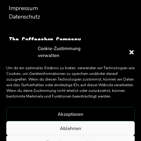
Impressum
Datenschutz
The Coffeeshop Company
Cookie-Zustimmung
Vienna Business Park - Turm A/34
verwalten
Wienerbergstrasse 11
A-1100 Wien
Um dir ein optimales Erlebnis zu bieten, verwenden wir Technologien wie
Cookies, um Geräteinformationen zu speichern und/oder darauf
zuzugreifen. Wenn du diesen Technologien zustimmst, können wir Daten
wie das Surfverhalten oder eindeutige IDs auf dieser Website verarbeiten.
Wenn du deine Zustimmung nicht erteilst oder zurückziehst, können
bestimmte Merkmale und Funktionen beeinträchtigt werden.
Akzeptieren
An
Eatery Group
Company
Ablehnen
Copyright ©
2026 Coffeeshop Company GmbH