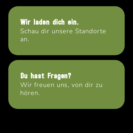
Wir laden dich ein.
Schau dir unsere Standorte
an.
Du hast Fragen?
Wir freuen uns, von dir zu
hören.