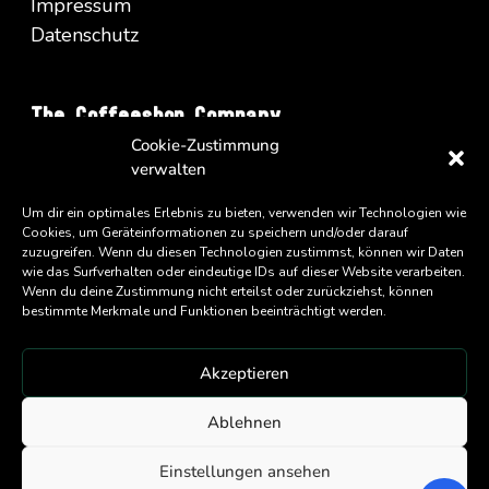
Impressum
Datenschutz
The Coffeeshop Company
Cookie-Zustimmung
Vienna Business Park - Turm A/34
verwalten
Wienerbergstrasse 11
A-1100 Wien
Um dir ein optimales Erlebnis zu bieten, verwenden wir Technologien wie
Cookies, um Geräteinformationen zu speichern und/oder darauf
zuzugreifen. Wenn du diesen Technologien zustimmst, können wir Daten
wie das Surfverhalten oder eindeutige IDs auf dieser Website verarbeiten.
Wenn du deine Zustimmung nicht erteilst oder zurückziehst, können
bestimmte Merkmale und Funktionen beeinträchtigt werden.
Akzeptieren
An
Eatery Group
Company
Ablehnen
Copyright ©
2026 Coffeeshop Company GmbH
Einstellungen ansehen