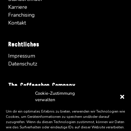
Karriere
Franchising
Kontakt
Rechtliches
Impressum
Datenschutz
The Coffeeshop Company
Cookie-Zustimmung
Vienna Business Park - Turm A/34
verwalten
Wienerbergstrasse 11
A-1100 Wien
Um dir ein optimales Erlebnis zu bieten, verwenden wir Technologien wie
Cookies, um Geräteinformationen zu speichern und/oder darauf
zuzugreifen. Wenn du diesen Technologien zustimmst, können wir Daten
wie das Surfverhalten oder eindeutige IDs auf dieser Website verarbeiten.