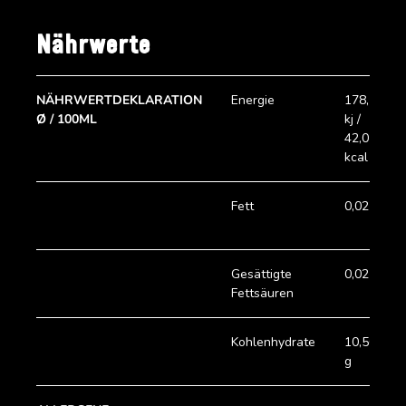
Nährwerte
NÄHRWERTDEKLARATION
Energie
178,50
Ø / 100ML
kj /
42,0
kcal
Fett
0,02 g
Gesättigte
0,02 g
Fettsäuren
Kohlenhydrate
10,50
g