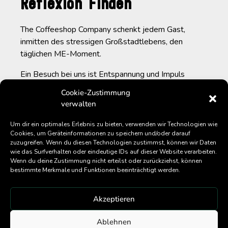
Reflexion Finden
The Coffeeshop Company schenkt jedem Gast,
inmitten des stressigen Großstadtlebens, den
täglichen ME-Moment.
Ein Besuch bei uns ist Entspannung und Impuls
zugleich. Auffällige Gestaltung und dynamisches
Cookie-Zustimmung
Ambiente lassen dich den Puls der Großstadt
verwalten
hautnah erleben.
Um dir ein optimales Erlebnis zu bieten, verwenden wir Technologien wie
Mit der Kombination aus angenehmen Flair und
Cookies, um Geräteinformationen zu speichern und/oder darauf
urbaner Kulisse schaffen wir ein Setting, indem du
zuzugreifen. Wenn du diesen Technologien zustimmst, können wir Daten
wie das Surfverhalten oder eindeutige IDs auf dieser Website verarbeiten.
zum Hauptdarsteller wirst. Selbstgerösteter Kaffee
Wenn du deine Zustimmung nicht erteilst oder zurückziehst, können
und regionale Zutaten finden Verwendung und
bestimmte Merkmale und Funktionen beeinträchtigt werden.
werden mit einem Schuss Liebe unserer Baristi zu
duftenden Heißgetränken, die man nicht nur inmitten
Akzeptieren
der lebenswertesten und lebendigsten Stadt findet.
Wir tragen sie bereits seit zwei Jahrzehnten in die
Ablehnen