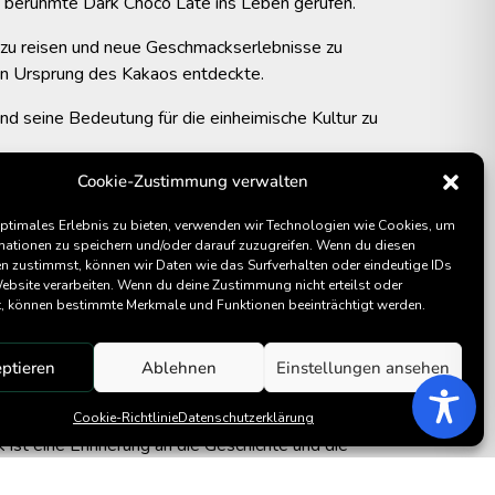
e berühmte Dark Choco Late ins Leben gerufen.
er zu reisen und neue Geschmackserlebnisse zu
den Ursprung des Kakaos entdeckte.
nd seine Bedeutung für die einheimische Kultur zu
Cookie-Zustimmung verwalten
ielzahl von köstlichen Schokoladenprodukten
os, den er vor Ort probierte.
optimales Erlebnis zu bieten, verwenden wir Technologien wie Cookies, um
mationen zu speichern und/oder darauf zuzugreifen. Wenn du diesen
en fühlte sich inspiriert, diese einzigartige
n zustimmst, können wir Daten wie das Surfverhalten oder eindeutige IDs
 könnten.
Website verarbeiten. Wenn du deine Zustimmung nicht erteilst oder
t, können bestimmte Merkmale und Funktionen beeinträchtigt werden.
nommen hatte. Das Geheimnis bestand dabei in
ptieren
Ablehnen
Einstellungen ansehen
n Kakaos exzellent einfing.
Cookie-Richtlinie
Datenschutzerklärung
ist eine Erinnerung an die Geschichte und die