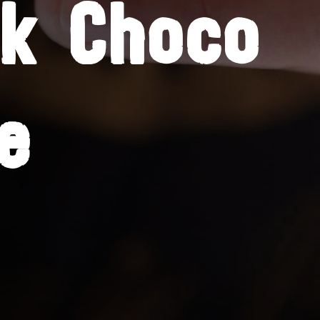
k Choco
e