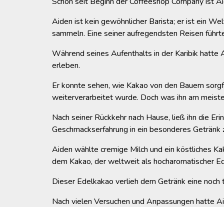
Schon seit Beginn der Coffeeshop Company ist Ai
Aiden ist kein gewöhnlicher Barista; er ist ein W
sammeln. Eine seiner aufregendsten Reisen führte
Während seines Aufenthalts in der Karibik hatte 
erleben.
Er konnte sehen, wie Kakao von den Bauern sorgfä
weiterverarbeitet wurde. Doch was ihn am meisten
Nach seiner Rückkehr nach Hause, ließ ihn die Eri
Geschmackserfahrung in ein besonderes Getränk 
Aiden wählte cremige Milch und ein köstliches K
dem Kakao, der weltweit als hocharomatischer Ed
Dieser Edelkakao verlieh dem Getränk eine noch ti
Nach vielen Versuchen und Anpassungen hatte Aide
Aromen der Karibik, die Aiden bewundert.