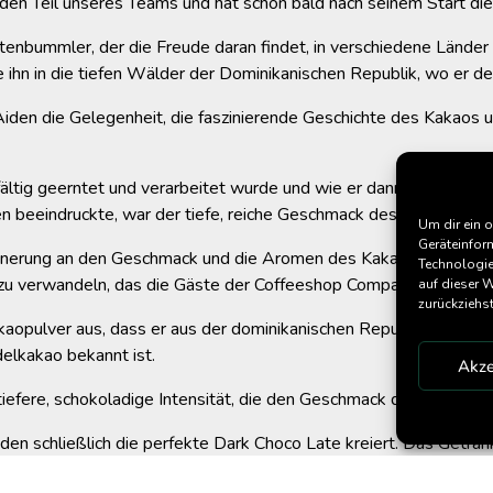
den Teil unseres Teams und hat schon bald nach seinem Start di
eltenbummler, der die Freude daran findet, in verschiedene Länd
 ihn in die tiefen Wälder der Dominikanischen Republik, wo er 
Aiden die Gelegenheit, die faszinierende Geschichte des Kakaos u
ltig geerntet und verarbeitet wurde und wie er dann zu einer V
 beeindruckte, war der tiefe, reiche Geschmack des frischen Kaka
Um dir ein 
Geräteinfor
nnerung an den Geschmack und die Aromen des Kakaos nicht los. Aid
Technologie
zu verwandeln, das die Gäste der Coffeeshop Company genießen
auf dieser 
zurückziehs
akaopulver aus, dass er aus der dominikanischen Republik mitge
elkakao bekannt ist.
Akze
efere, schokoladige Intensität, die den Geschmack des karibische
n schließlich die perfekte Dark Choco Late kreiert. Das Getränk 