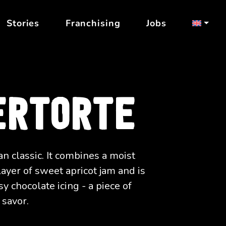
Stories
Franchising
Jobs
ERTORTE
an classic. It combines a moist
layer of sweet apricot jam and is
y chocolate icing - a piece of
 savor.