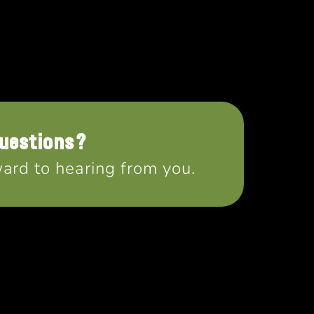
uestions?
ard to hearing from you.