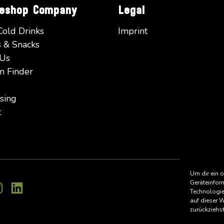
eeshop Company
Legal
Cold Drinks
Imprint
 & Snacks
 Us
n Finder
sing
t
Um dir ein 
Geräteinfor
Technologie
auf dieser 
zurückziehs