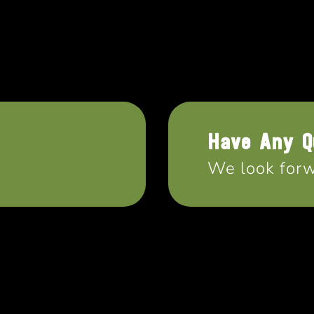
Have Any Q
We look forw