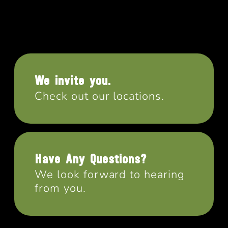
We invite you.
Check out our locations.
Have Any Questions?
We look forward to hearing
from you.