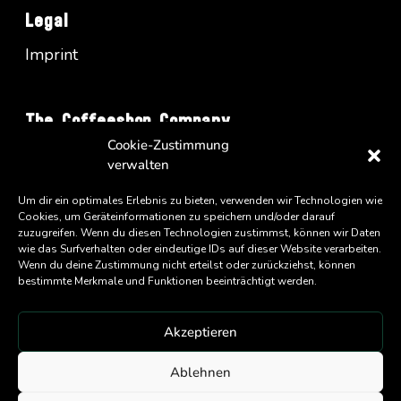
Legal
Imprint
The Coffeeshop Company
Cookie-Zustimmung
Vienna Business Park - Turm A/34
verwalten
Wienerbergstrasse 11
Um dir ein optimales Erlebnis zu bieten, verwenden wir Technologien wie
A-1100 Wien
Cookies, um Geräteinformationen zu speichern und/oder darauf
zuzugreifen. Wenn du diesen Technologien zustimmst, können wir Daten
wie das Surfverhalten oder eindeutige IDs auf dieser Website verarbeiten.
Wenn du deine Zustimmung nicht erteilst oder zurückziehst, können
bestimmte Merkmale und Funktionen beeinträchtigt werden.
Akzeptieren
An
Eatery Group
Company
Ablehnen
Copyright ©
2026 Coffeeshop Company GmbH