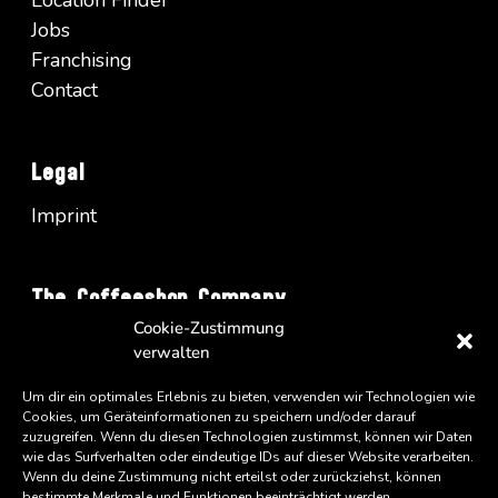
Location Finder
Jobs
Franchising
Contact
Legal
Imprint
The Coffeeshop Company
Cookie-Zustimmung
Vienna Business Park - Turm A/34
verwalten
Wienerbergstrasse 11
Um dir ein optimales Erlebnis zu bieten, verwenden wir Technologien wie
A-1100 Wien
Cookies, um Geräteinformationen zu speichern und/oder darauf
zuzugreifen. Wenn du diesen Technologien zustimmst, können wir Daten
wie das Surfverhalten oder eindeutige IDs auf dieser Website verarbeiten.
Wenn du deine Zustimmung nicht erteilst oder zurückziehst, können
bestimmte Merkmale und Funktionen beeinträchtigt werden.