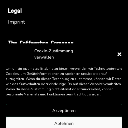
Legal
Imprint
The Coffeeshop Company
Cookie-Zustimmung
Vienna Business Park - Turm A/34
verwalten
Wienerbergstrasse 11
A-1100 Wien
Um dir ein optimales Erlebnis zu bieten, verwenden wir Technologien wie
Cookies, um Geräteinformationen zu speichern und/oder darauf
zuzugreifen. Wenn du diesen Technologien zustimmst, können wir Daten
wie das Surfverhalten oder eindeutige IDs auf dieser Website verarbeiten.
Wenn du deine Zustimmung nicht erteilst oder zurückziehst, können
bestimmte Merkmale und Funktionen beeinträchtigt werden.
Akzeptieren
An
Eatery Group
Company
Ablehnen