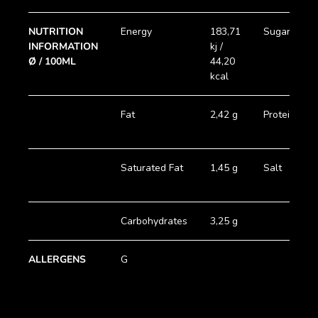
NUTRITION
Energy
183,71
Sugar
INFORMATION
kj /
Ø / 100ML
44,20
kcal
Fat
2,42 g
Protein
Saturated Fat
1,45 g
Salt
Carbohydrates
3,25 g
ALLERGENS
G