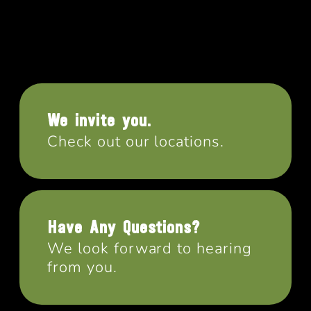
We invite you.
Check out our locations.
Have Any Questions?
We look forward to hearing
from you.