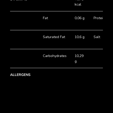
kcal
Fat
0,06 g
Protein
Saturated Fat
10,6 g
Salt
Carbohydrates
10,29
g
ALLERGENS