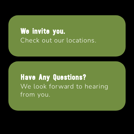
We invite you.
Check out our locations.
Have Any Questions?
We look forward to hearing
from you.