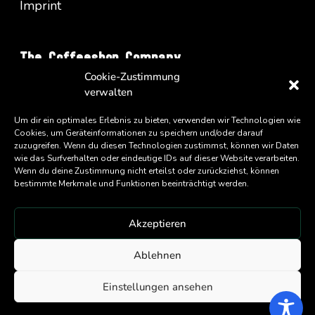
Imprint
The Coffeeshop Company
Cookie-Zustimmung
Vienna Business Park - Turm A/34
verwalten
Wienerbergstrasse 11
A-1100 Wien
Um dir ein optimales Erlebnis zu bieten, verwenden wir Technologien wie
Cookies, um Geräteinformationen zu speichern und/oder darauf
zuzugreifen. Wenn du diesen Technologien zustimmst, können wir Daten
wie das Surfverhalten oder eindeutige IDs auf dieser Website verarbeiten.
Wenn du deine Zustimmung nicht erteilst oder zurückziehst, können
bestimmte Merkmale und Funktionen beeinträchtigt werden.
Akzeptieren
An
Eatery Group
Company
Ablehnen
Copyright ©
2026 Coffeeshop Company GmbH
Einstellungen ansehen