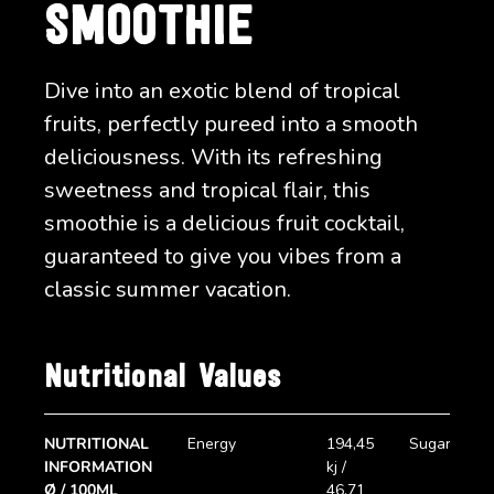
SMOOTHIE
Dive into an exotic blend of tropical
fruits, perfectly pureed into a smooth
deliciousness. With its refreshing
sweetness and tropical flair, this
smoothie is a delicious fruit cocktail,
guaranteed to give you vibes from a
classic summer vacation.
Nutritional Values
NUTRITIONAL
Energy
194,45
Sugar
INFORMATION
kj /
Ø / 100ML
46,71