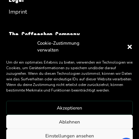
Legal
Imprint
The Coffeeshop Company
Cookie-Zustimmung
Vienna Business Park - Turm A/34
verwalten
Wienerbergstrasse 11
A-1100 Wien
Um dir ein optimales Erlebnis zu bieten, verwenden wir Technologien wie
Cookies, um Geräteinformationen zu speichern und/oder darauf
zuzugreifen. Wenn du diesen Technologien zustimmst, können wir Daten
wie das Surfverhalten oder eindeutige IDs auf dieser Website verarbeiten.
Wenn du deine Zustimmung nicht erteilst oder zurückziehst, können
bestimmte Merkmale und Funktionen beeinträchtigt werden.
Akzeptieren
An
Eatery Group
Company
Ablehnen
Copyright ©
2026 Coffeeshop Company GmbH
Einstellungen ansehen