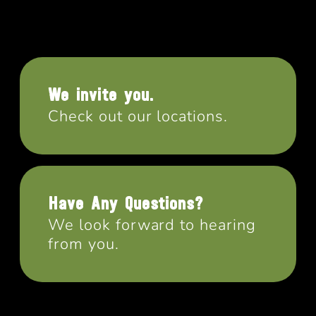
We invite you.
Check out our locations.
Have Any Questions?
We look forward to hearing
from you.