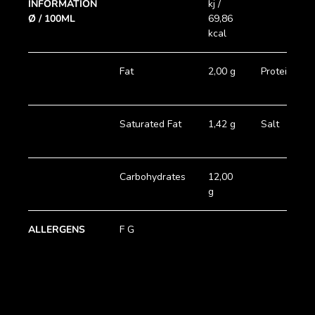
INFORMATION
kj /
Ø / 100ML
69,86
kcal
Fat
2,00 g
Protein
Saturated Fat
1,42 g
Salt
Carbohydrates
12,00
g
ALLERGENS
F G