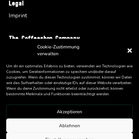
Legal
Imprint
The Coffeeshop Company
Cookie-Zustimmung
Vienna Business Park - Turm A/34
verwalten
Wienerbergstrasse 11
A-1100 Wien
Um dir ein optimales Erlebnis zu bieten, verwenden wir Technologien wie
Cookies, um Geräteinformationen zu speichern und/oder darauf
zuzugreifen. Wenn du diesen Technologien zustimmst, können wir Daten
wie das Surfverhalten oder eindeutige IDs auf dieser Website verarbeiten.
Wenn du deine Zustimmung nicht erteilst oder zurückziehst, können
bestimmte Merkmale und Funktionen beeinträchtigt werden.
Akzeptieren
An
Eatery Group
Company
Ablehnen
Copyright ©
2026 Coffeeshop Company GmbH