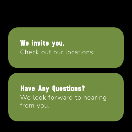
We invite you.
Check out our locations.
Have Any Questions?
We look forward to hearing
from you.