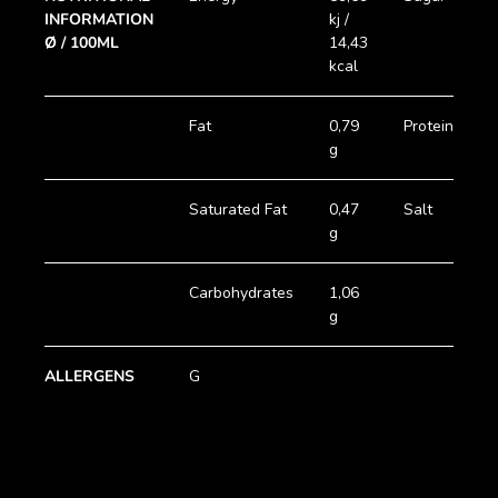
INFORMATION
kj /
g
Ø / 100ML
14,43
kcal
Fat
0,79
Protein
0
g
g
Saturated Fat
0,47
Salt
0
g
g
Carbohydrates
1,06
g
ALLERGENS
G